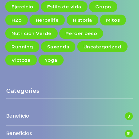
Ejercicio
Estilo de vida
Grupo
H2o
Herbalife
Historia
Mitos
Nutrición Verde
Perder peso
Running
Saxenda
Uncategorized
Victoza
Yoga
Categories
Beneficio
8
Beneficios
15