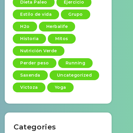
Dieta Paleo
Ejercicio
Estilo de vida
Grupo
H2o
Herbalife
Historia
Mitos
Nutrición Verde
Perder peso
Running
Saxenda
Uncategorized
Victoza
Yoga
Categories