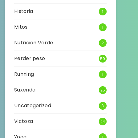
Historia
1
Mitos
1
Nutrición Verde
2
Perder peso
59
Running
1
Saxenda
25
Uncategorized
3
Victoza
24
Yoga
1