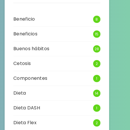
Beneficio
8
Beneficios
15
Buenos hábitos
28
Cetosis
2
Componentes
1
Dieta
14
Dieta DASH
1
Dieta Flex
2