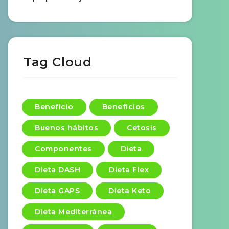
Tag Cloud
Beneficio
Beneficios
Buenos hábitos
Cetosis
Componentes
Dieta
Dieta DASH
Dieta Flex
Dieta GAPS
Dieta Keto
Dieta Mediterránea