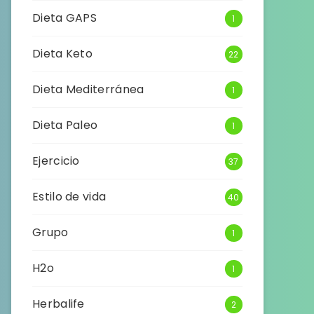
Dieta GAPS
1
Dieta Keto
22
Dieta Mediterránea
1
Dieta Paleo
1
Ejercicio
37
Estilo de vida
40
Grupo
1
H2o
1
Herbalife
2