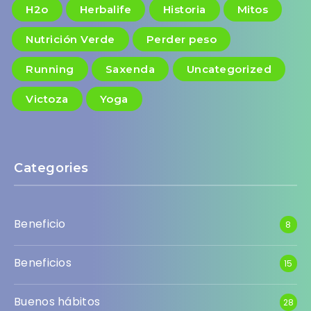
H2o
Herbalife
Historia
Mitos
Nutrición Verde
Perder peso
Running
Saxenda
Uncategorized
Victoza
Yoga
Categories
Beneficio
8
Beneficios
15
Buenos hábitos
28