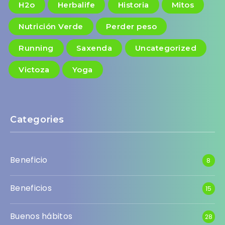
H2o
Herbalife
Historia
Mitos
Nutrición Verde
Perder peso
Running
Saxenda
Uncategorized
Victoza
Yoga
Categories
Beneficio
8
Beneficios
15
Buenos hábitos
28