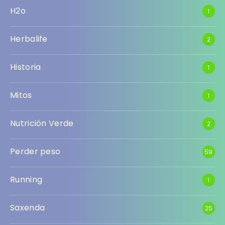
H2o
1
Herbalife
2
Historia
1
Mitos
1
Nutrición Verde
2
Perder peso
59
Running
1
Saxenda
25