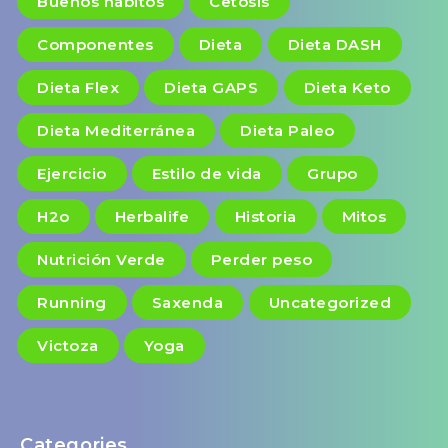
Buenos hábitos
Cetosis
Componentes
Dieta
Dieta DASH
Dieta Flex
Dieta GAPS
Dieta Keto
Dieta Mediterránea
Dieta Paleo
Ejercicio
Estilo de vida
Grupo
H2o
Herbalife
Historia
Mitos
Nutrición Verde
Perder peso
Running
Saxenda
Uncategorized
Victoza
Yoga
Categories