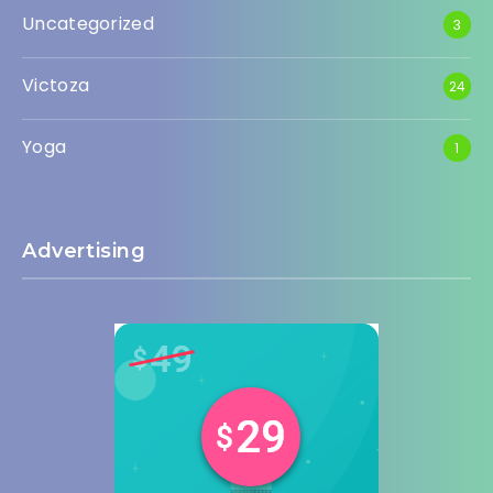
Uncategorized
3
Victoza
24
Yoga
1
Advertising