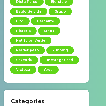
Dieta Paleo
Ejercicio
Estilo de vida
Grupo
H2o
Herbalife
Historia
Mitos
Nutrición Verde
Perder peso
Running
Saxenda
Uncategorized
Victoza
Yoga
Categories