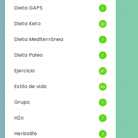
Dieta GAPS
1
Dieta Keto
22
Dieta Mediterránea
1
Dieta Paleo
1
Ejercicio
37
Estilo de vida
40
Grupo
1
H2o
1
Herbalife
2