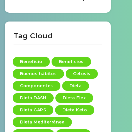
Tag Cloud
Beneficio
Beneficios
Buenos hábitos
Cetosis
Componentes
Dieta
Dieta DASH
Dieta Flex
Dieta GAPS
Dieta Keto
Dieta Mediterránea