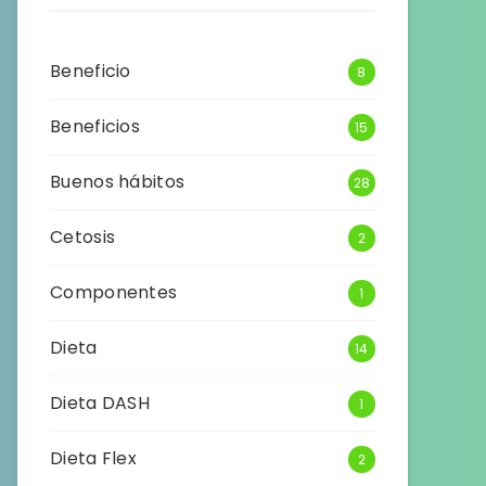
Beneficio
8
Beneficios
15
Buenos hábitos
28
Cetosis
2
Componentes
1
Dieta
14
Dieta DASH
1
Dieta Flex
2