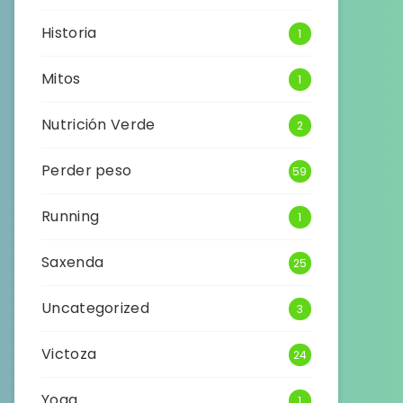
Historia
1
Mitos
1
Nutrición Verde
2
Perder peso
59
Running
1
Saxenda
25
Uncategorized
3
Victoza
24
Yoga
1