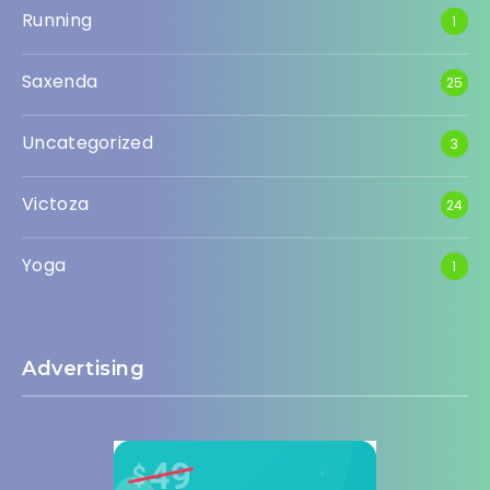
Running
1
Saxenda
25
Uncategorized
3
Victoza
24
Yoga
1
Advertising