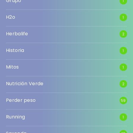
Grupo
1
H2o
1
Herbalife
2
Historia
1
Mitos
1
Nutrición Verde
2
Perder peso
59
Running
1