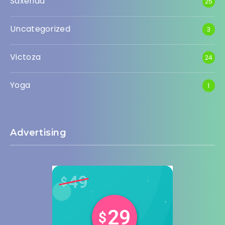
Saxenda
25
Uncategorized
3
Victoza
24
Yoga
1
Advertising