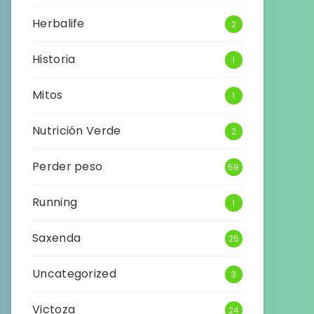
Herbalife
2
Historia
1
Mitos
1
Nutrición Verde
2
Perder peso
59
Running
1
Saxenda
25
Uncategorized
3
Victoza
24