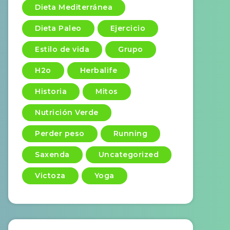
Dieta Mediterránea
Dieta Paleo
Ejercicio
Estilo de vida
Grupo
H2o
Herbalife
Historia
Mitos
Nutrición Verde
Perder peso
Running
Saxenda
Uncategorized
Victoza
Yoga