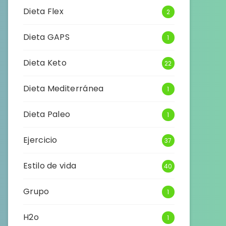
Dieta Flex
2
Dieta GAPS
1
Dieta Keto
22
Dieta Mediterránea
1
Dieta Paleo
1
Ejercicio
37
Estilo de vida
40
Grupo
1
H2o
1