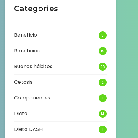
Categories
Beneficio
8
Beneficios
15
Buenos hábitos
28
Cetosis
2
Componentes
1
Dieta
14
Dieta DASH
1