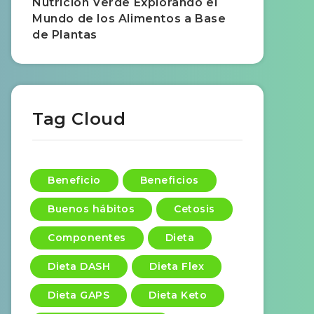
Nutrición Verde Explorando el
Mundo de los Alimentos a Base
de Plantas
Tag Cloud
Beneficio
Beneficios
Buenos hábitos
Cetosis
Componentes
Dieta
Dieta DASH
Dieta Flex
Dieta GAPS
Dieta Keto