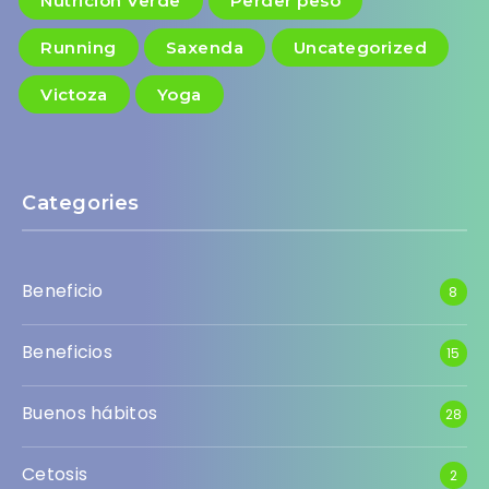
Nutrición Verde
Perder peso
Running
Saxenda
Uncategorized
Victoza
Yoga
Categories
Beneficio
8
Beneficios
15
Buenos hábitos
28
Cetosis
2